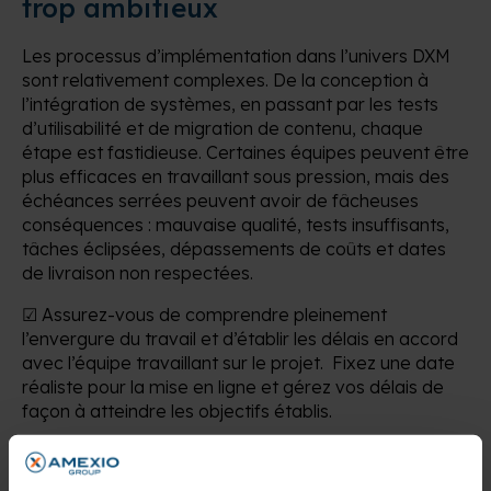
trop ambitieux
Les processus d’implémentation dans l’univers DXM
sont relativement complexes. De la conception à
l’intégration de systèmes, en passant par les tests
d’utilisabilité et de migration de contenu, chaque
étape est fastidieuse. Certaines équipes peuvent être
plus efficaces en travaillant sous pression, mais des
échéances serrées peuvent avoir de fâcheuses
conséquences : mauvaise qualité, tests insuffisants,
tâches éclipsées, dépassements de coûts et dates
de livraison non respectées.
☑ Assurez-vous de comprendre pleinement
l’envergure du travail et d’établir les délais en accord
avec l’équipe travaillant sur le projet. Fixez une date
réaliste pour la mise en ligne et gérez vos délais de
façon à atteindre les objectifs établis.
7. La formation des auteurs est
négligée