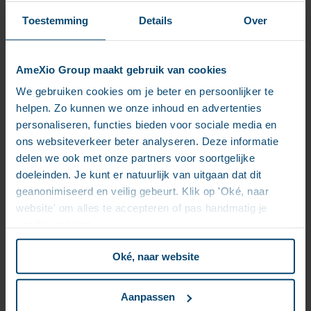
Toestemming
Details
Over
Par définition, l’expérience client est au cœur de tous
les projets DXM. L’équipe projet peut donc
naturellement être séduite par les fonctions de
AmeXio Group maakt gebruik van cookies
personnalisation et par la technologie et cela à tel
point qu’elles ont tendance à oublier les besoins
We gebruiken cookies om je beter en persoonlijker te
fondamentaux des utilisateurs intermédiaires ou
helpen. Zo kunnen we onze inhoud en advertenties
« back-end ». En conséquence, les créateurs de
personaliseren, functies bieden voor sociale media en
contenu et les webmasters se retrouvent aux prises
ons websiteverkeer beter analyseren. Deze informatie
avec des interfaces complexes qui gâchent leur
delen we ook met onze partners voor soortgelijke
expérience d’auteur et ne remplissent pas leurs
doeleinden. Je kunt er natuurlijk van uitgaan dat dit
besoins les plus basiques.
geanonimiseerd en veilig gebeurt. Klik op 'Oké, naar
☑ Gardez à l’esprit qu’une expérience d’auteur
website' om alles te accepteren of pas handmatig je
optimale est aussi importante que l’expérience
voorkeuren aan.
visiteur ou utilisateur. Assurez-vous de vous entourer
assez tôt d’équipes éditoriales pour créer des
Oké, naar website
interfaces intuitives. Donnez-leur les conseils et
ressources nécessaires pour exploiter pleinement
Aanpassen
leurs capacités.