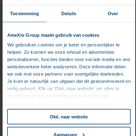
NOTRE RAPPORT RSE
Toestemming
Details
Over
AmeXio Group maakt gebruik van cookies
We gebruiken cookies om je beter en persoonlijker te
helpen. Zo kunnen we onze inhoud en advertenties
personaliseren, functies bieden voor sociale media en ons
websiteverkeer beter analyseren. Deze informatie delen
we ook met onze partners voor soortgelijke doeleinden.
Je kunt er natuurlijk van uitgaan dat dit geanonimiseerd en
CHARTE ENVIRONNEMENTALE
veilig gebeurt. Klik op 'Oké, naar website' om alles te
accepteren of pas handmatig je voorkeuren aan.
Oké, naar website
Aanpassen