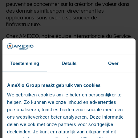
peuvent se concentrer sur la création de valeur dans
des domaines influençant directement les
applications, sans avoir à se soucier de
l’infrastructure.
Chez AMEXIO, notre équipe internationale du Service
Center est chargée de surveiller la plateforme,
d’entretenir son infrastructure et les applications, ce
qui nous permet de mobiliser rapidement les
ressources disponibles et de faire appel à des
Toestemming
Details
Over
services supplémentaires si besoin.
4.
Expérience de la migration
AmeXio Group maakt gebruik van cookies
dans le cloud et évolutivité sur
We gebruiken cookies om je beter en persoonlijker te
demande
helpen. Zo kunnen we onze inhoud en advertenties
personaliseren, functies bieden voor sociale media en
Pour la base de notre
pile logicielle
, nous avons
ons websiteverkeer beter analyseren. Deze informatie
adopté une
architecture à base de conteneurs
.
delen we ook met onze partners voor soortgelijke
Les conteneurs nous permettent de regrouper les
doeleinden. Je kunt er natuurlijk van uitgaan dat dit
divers services et applications requis dans un format