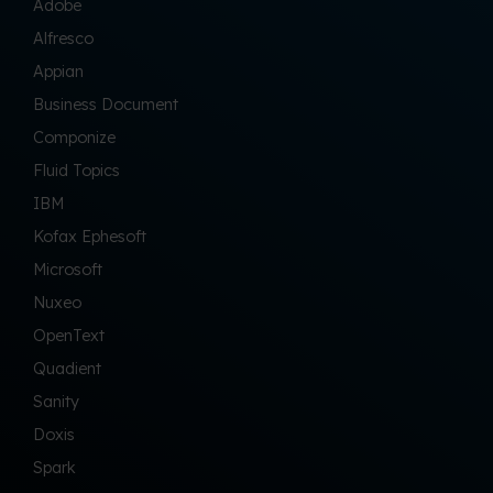
Adobe
Alfresco
Appian
Business Document
Componize
Fluid Topics
IBM
Kofax Ephesoft
Microsoft
Nuxeo
OpenText
Quadient
Sanity
Doxis
Spark