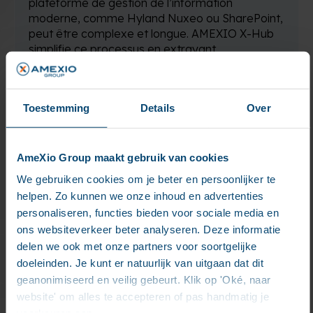
plateforme de gestion de l’information
moderne, comme Hyland Nuxeo ou SharePoint,
peut être complexe et longue. AMEXIO X-Hub
simplifie ce processus en extrayant,
transformant et transférant les données de
manière transparente tout en garantissant
l’intégrité, la conformité et un temps
Toestemming
Details
Over
d’indisponibilité minimal.
AmeXio Group maakt gebruik van cookies
We gebruiken cookies om je beter en persoonlijker te
helpen. Zo kunnen we onze inhoud en advertenties
personaliseren, functies bieden voor sociale media en
ons websiteverkeer beter analyseren. Deze informatie
delen we ook met onze partners voor soortgelijke
Publication
doeleinden. Je kunt er natuurlijk van uitgaan dat dit
Dans les industries avec des exigences
geanonimiseerd en veilig gebeurt. Klik op 'Oké, naar
réglementaires strictes, telles que la finance, les
website' om alles te accepteren of pas handmatig je
sciences de la vie ou le gouvernement, la