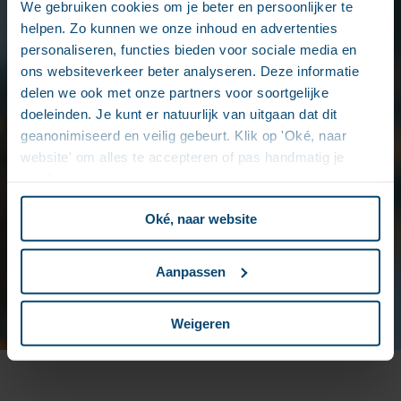
We gebruiken cookies om je beter en persoonlijker te
helpen. Zo kunnen we onze inhoud en advertenties
Avec
AMEXIO X-Check
, vous pourrez
personaliseren, functies bieden voor sociale media en
automatiser la gouvernance de l’information et
la conformité afin de réduire les risques,
ons websiteverkeer beter analyseren. Deze informatie
d’optimiser les processus et d’assurer une
delen we ook met onze partners voor soortgelijke
gestion des données rigoureuse et conforme,
doeleinden. Je kunt er natuurlijk van uitgaan dat dit
tout en libérant vos équipes des tâches
geanonimiseerd en veilig gebeurt. Klik op 'Oké, naar
répétitives et complexes.
website' om alles te accepteren of pas handmatig je
voorkeuren aan.
Grâce à
X-Check
, les entreprises peuvent
anticiper et relever les défis réglementaires
Oké, naar website
avec confiance et efficacité.
Aanpassen
Weigeren