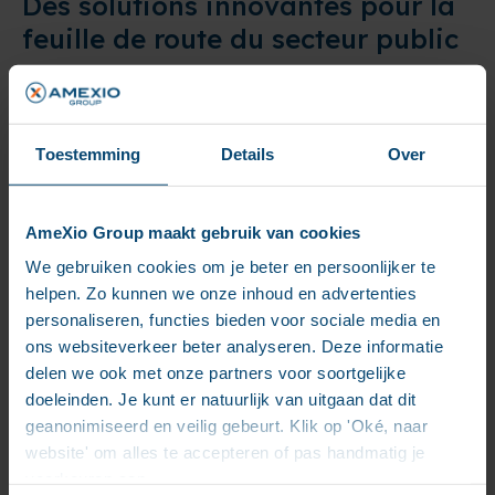
Des solutions innovantes pour la
feuille de route du secteur public
Les organisations du secteur public doivent
moderniser leurs plateformes documentaires et de
gestion des processus tout en les rendant pérennes.
Toestemming
Details
Over
AMEXIO accompagne cette évolution, notamment
grâce à :
myInsight
– une application dédiée aux tableaux
AmeXio Group maakt gebruik van cookies
de bord interactifs et au reporting
We gebruiken cookies om je beter en persoonlijker te
WebTop-to-Smart View Converter
– une solution
helpen. Zo kunnen we onze inhoud en advertenties
de modernisation automatisée et sécurisée vers
personaliseren, functies bieden voor sociale media en
la dernière interface OpenText, permettant une
réduction de 40 à 60 % de la durée des projets
ons websiteverkeer beter analyseren. Deze informatie
delen we ook met onze partners voor soortgelijke
Grâce à ces solutions, nous aidons les organisations
doeleinden. Je kunt er natuurlijk van uitgaan dat dit
du secteur public à conserver la maîtrise de leurs
geanonimiseerd en veilig gebeurt. Klik op 'Oké, naar
données, de leurs processus et de leurs exigences de
website' om alles te accepteren of pas handmatig je
conformité, tout en favorisant une innovation
voorkeuren aan.
contrôlée et maîtrisée.