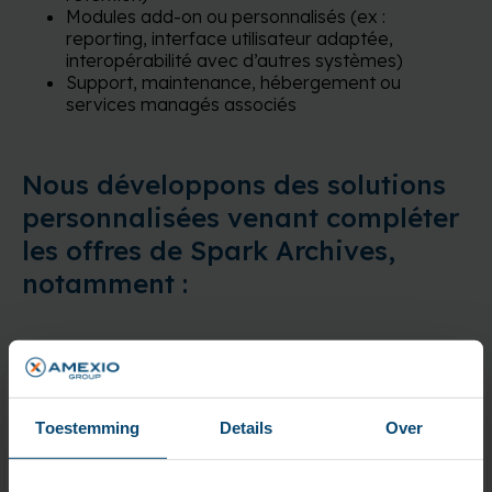
Modules add-on ou personnalisés (ex :
reporting, interface utilisateur adaptée,
interopérabilité avec d’autres systèmes)
Support, maintenance, hébergement ou
services managés associés
Nous développons des solutions
personnalisées venant compléter
les offres de Spark Archives,
notamment :
Amexio X-Render
Toestemming
Details
Over
Plateforme de rendu pour la gestion des opérations