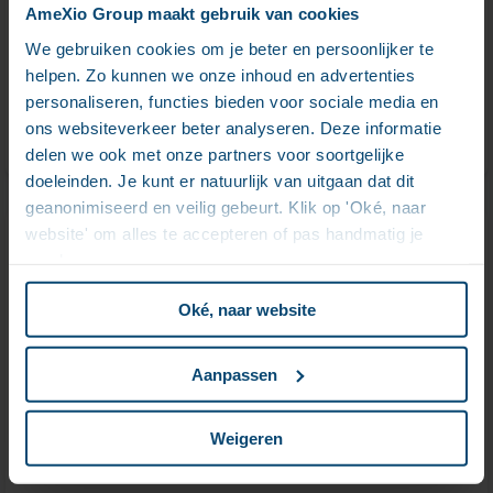
AmeXio Group maakt gebruik van cookies
de rendu
We gebruiken cookies om je beter en persoonlijker te
helpen. Zo kunnen we onze inhoud en advertenties
personaliseren, functies bieden voor sociale media en
AMEXIO X-Render
ons websiteverkeer beter analyseren. Deze informatie
delen we ook met onze partners voor soortgelijke
doeleinden. Je kunt er natuurlijk van uitgaan dat dit
geanonimiseerd en veilig gebeurt. Klik op 'Oké, naar
website' om alles te accepteren of pas handmatig je
AMEXIO X-Hub
voorkeuren aan.
Oké, naar website
Distribution de contenu entre systèmes et supervision
des flux d’informations
Aanpassen
Amexio X-Hub
Weigeren