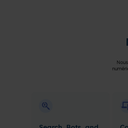
Nous
numériq
Search, Bots, and
Co