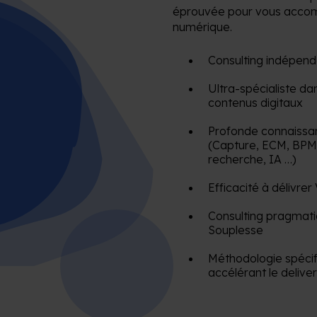
éprouvée pour vous accom
numérique.
Consulting indépenda
Ultra-spécialiste da
contenus digitaux
Profonde connaissan
(Capture, ECM, BPM
recherche, IA …)
Efficacité à délivre
Consulting pragmati
Souplesse
Méthodologie spécifi
accélérant le delive