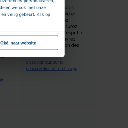
dvertenties personaliseren,
Stockage de données
e delen we ook met onze
confidentiel, durable et
en veilig gebeurt. Klik op
sécurisé. Préservez
l’authenticité et assurez
votre tranquillité d’esprit à
long terme. Découvrez
age
Oké, naar website
l’avenir de la gestion des
u
données.
té,
En savoir plus sur la
conservation et l’archivage
de