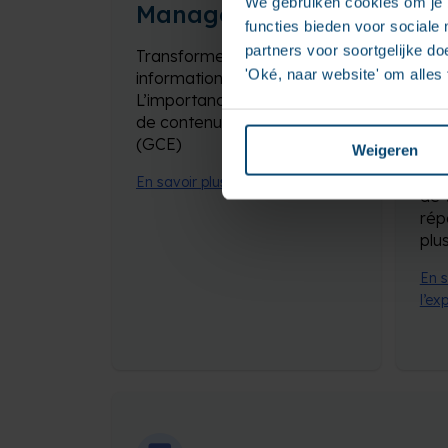
We gebruiken cookies om je b
Management
M
functies bieden voor sociale
(C
partners voor soortgelijke doe
Transformer les données en
'Oké, naar website' om alles
informations
Nou
L’importance de la gestion
con
de contenu d’entreprise
des
(GCE)
flu
Weigeren
clie
En savoir plus sur la GCE
de 
rép
plu
En s
l’ex