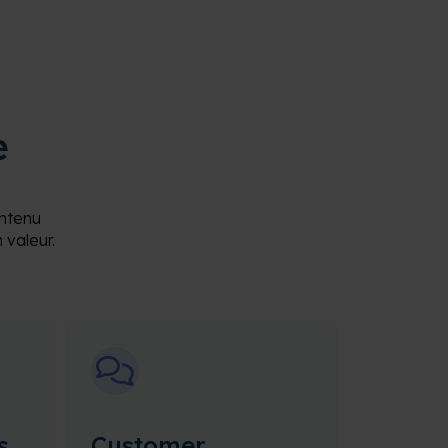
e
ntenu
 valeur.
s
Customer