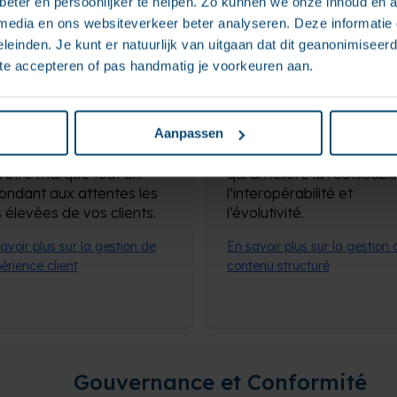
eter en persoonlijker te helpen. Zo kunnen we onze inhoud en a
anagement
management
 media en ons websiteverkeer beter analyseren. Deze informati
XM)
(Scm-ccms)
leinden. Je kunt er natuurlijk van uitgaan dat dit geanonimiseerd 
 te accepteren of pas handmatig je voorkeuren aan.
s vous aidons à
La gestion de contenu
cevoir, créer et gérer
structuré (GCS) est une
 expériences numériques
approche stratégique
ides et centrées sur le
d’organisation, de stock
Aanpassen
nt, qui reflètent la valeur
et de diffusion de conten
votre marque tout en
qui améliore la réutilisabili
ondant aux attentes les
l’interopérabilité et
s élevées de vos clients.
l’évolutivité.
avoir plus sur la gestion de
En savoir plus sur la gestion 
périence client
contenu structuré
Gouvernance et Conformité