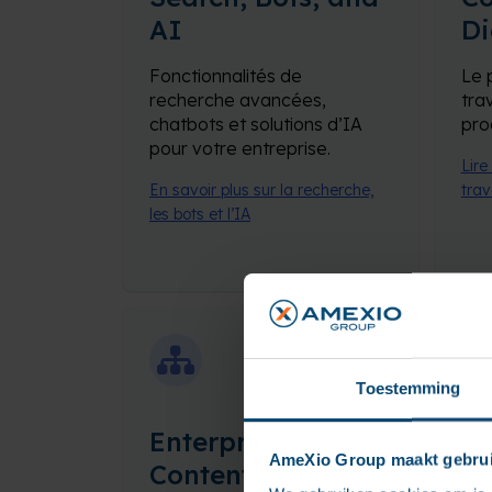
AI
Di
Fonctionnalités de
Le 
recherche avancées,
tra
chatbots et solutions d’IA
prod
pour votre entreprise.
Lire
En savoir plus sur la recherche,
trav
les bots et l’IA
Toestemming
Enterprise
C
AmeXio Group maakt gebrui
Content
Ex