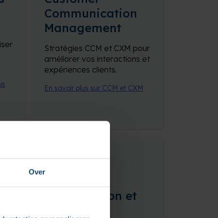
Communication
Management
iser
Stratégies CCM et CXM pour
améliorer vos interactions et
expériences clients.
us
En savoir plus sur CCM et CXM
Over
Conservation et
archivage