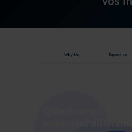
vos i
Why Us
Expertise
Qu’est-ce qui
nous rend différent