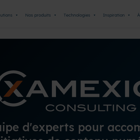
utions
Nos produits
Technologies
Inspiration
À
ipe d'experts pour acc