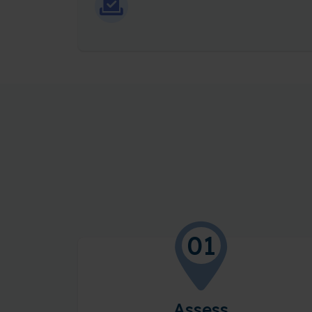
01
Assess