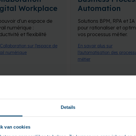
gital Workplace
Automation
pouvoir d’un espace de
Solutions BPM, RPA et IA
vail numérique :
pour rationaliser et optim
uctivité et flexibilité
vos processus métier.
 Collaboration sur l’espace de
En savoir plus sur
ail numérique
l’automatisation des process
métier
Details
ustomer
Structured
k van cookies
perience
content