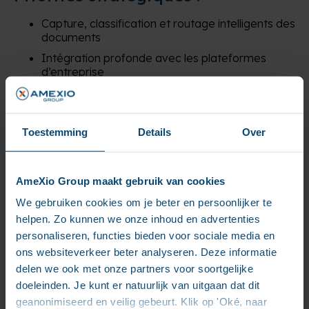
Capture, classification et routage intelligents des
documents
Intégration profonde avec les plateformes
d’entreprise
Très grande scalabilité, performance et maîtrise
des coûts
Auditabilité et traçabilité complètes des flux de
Toestemming
Details
Over
contenu
Des plateformes leaders comme ContentGrid, SER
Doxis et OpenText Extended ECM (xECM) illustrent ce
AmeXio Group maakt gebruik van cookies
domaine, combinant une scalabilité massive et des
We gebruiken cookies om je beter en persoonlijker te
intégrations prêtes à l’emploi pour les écosystèmes
helpen. Zo kunnen we onze inhoud en advertenties
d’entreprise.
personaliseren, functies bieden voor sociale media en
Archivage numérique – Garantir
ons websiteverkeer beter analyseren. Deze informatie
delen we ook met onze partners voor soortgelijke
la conformité légale
doeleinden. Je kunt er natuurlijk van uitgaan dat dit
geanonimiseerd en veilig gebeurt. Klik op 'Oké, naar
Porté par de nouvelles réglementations telles