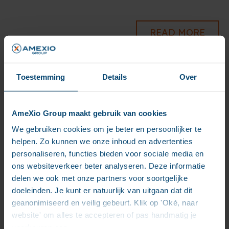
READ MORE
Toestemming
Details
Over
Waarom compliance
rond informatie vaak
AmeXio Group maakt gebruik van cookies
goed lijkt geregeld –
We gebruiken cookies om je beter en persoonlijker te
helpen. Zo kunnen we onze inhoud en advertenties
tot het erop aankomt
personaliseren, functies bieden voor sociale media en
ons websiteverkeer beter analyseren. Deze informatie
delen we ook met onze partners voor soortgelijke
Hoe zeker bent u van compliance in uw
doeleinden. Je kunt er natuurlijk van uitgaan dat dit
informatiebeheer en documentmanagement? In veel
geanonimiseerd en veilig gebeurt. Klik op 'Oké, naar
organisaties leeft het idee dat compliance rond
website' om alles te accepteren of pas handmatig je
informatie eigenlijk wel geregeld is. Er zijn systemen.
voorkeuren aan.
Er zijn procedures. En er zijn afspraken die ooit zijn