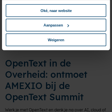
vastgelegd. Op papier ziet dat er meestal goed uit.
Toch duikt hetzelfde ongemak steeds opnieuw op: bij
Oké, naar website
[…]
Aanpassen
READ MORE
Weigeren
OpenText in de
Overheid: ontmoet
AMEXIO bij de
OpenText Summit
Werk je met OpenText en denk je na over AI, cloud of