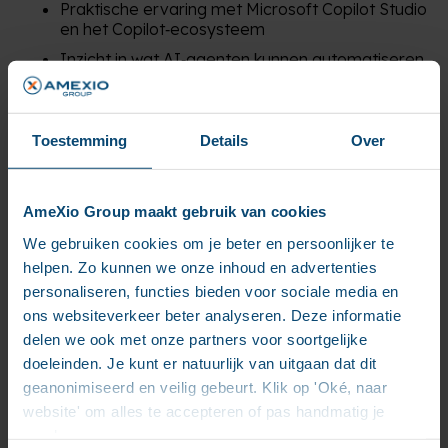
Praktische ervaring met Microsoft Copilot Studio
en het Copilot‑ecosysteem
Inzicht in wat AI‑agenten kunnen automatiseren
en waar de grenzen liggen
Kennis van out‑of‑the‑box integraties en hoe je
die inzet voor echte use cases
Toestemming
Details
Over
Een realistisch beeld van wat er nodig is om een
agent succesvol te implementeren
AmeXio Group maakt gebruik van cookies
We gebruiken cookies om je beter en persoonlijker te
helpen. Zo kunnen we onze inhoud en advertenties
personaliseren, functies bieden voor sociale media en
ons websiteverkeer beter analyseren. Deze informatie
Jouw volgende stap
delen we ook met onze partners voor soortgelijke
doeleinden. Je kunt er natuurlijk van uitgaan dat dit
Heb je Agent in a Day gemist, of heb je specifieke
geanonimiseerd en veilig gebeurt. Klik op 'Oké, naar
onderwerpen die je verder wilt verkennen? We gaan
website' om alles te accepteren of pas handmatig je
er graag samen met je dieper op in!
voorkeuren aan.