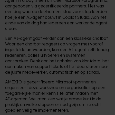
Agent in a Day is een officieel Microsoft-programma,
aangeboden via gecertificeerde partners. Het was
een dag waarop deelnemers stap voor stap leerden
hoe je een AI‑agent bouwt in Copilot Studio. Aan het
einde van de dag had iedereen een werkende agent
staan.
Een AI-agent gaat verder dan een klassieke chatbot.
Waar een chatbot reageert op vragen met vooraf
ingestelde antwoorden, kan een AI-agent zelfstandig
redeneren, acties uitvoeren en systemen
aanspreken. Denk aan het ophalen van klantdata, het
aanmaken van supporttickets of het doorsturen naar
de juiste medewerker, automatisch en op schaal.
AMEXIO is gecertificeerd Microsoft‑partner en
organiseert deze workshop om organisaties op een
toegankelijke manier kennis te laten maken met
AI‑agenten. We laten zien wat je ermee kunt in de
praktijk én welke stappen er nodig zijn om ze echt
goed en veilig te implementeren.