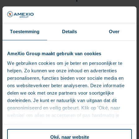
Prévenir toute perte, tout accès non autorisé ou
toute fuite de données au moyen de pistes
d’audit inviolables, reposant sur des politiques
d’entreprise et une bonne gestion des droits
Toestemming
Details
Over
d’accès
Établir des contrôles de sécurité et des plans de
gestion des risques afin d’éviter toute perte ou
divulgation de données, accès non autorisé ou
AmeXio Group maakt gebruik van cookies
intrusion dans le système
We gebruiken cookies om je beter en persoonlijker te
Éviter la diffusion et l’exposition inutiles de
helpen. Zo kunnen we onze inhoud en advertenties
données sensibles via des techniques de
masquage dynamique des données
personaliseren, functies bieden voor sociale media en
Étendre le contrôle des données sur tout le
ons websiteverkeer beter analyseren. Deze informatie
cycle de vie de la documentation : de la création
delen we ook met onze partners voor soortgelijke
à l’archivage sur site, en passant par les
doeleinden. Je kunt er natuurlijk van uitgaan dat dit
services cloud et le partage
geanonimiseerd en veilig gebeurt. Klik op 'Oké, naar
website' om alles te accepteren of pas handmatig je
Gouvernance de l’information &
voorkeuren aan.
minimisation des données
Oké, naar website