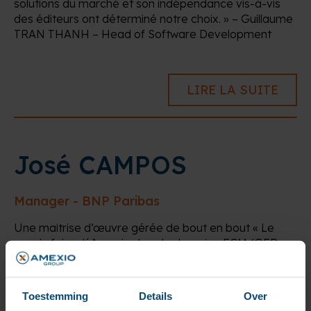
solutions du marché et son indépendance vis-à-vis
des éditeurs ont déterminé notre choix. » – Guillaume
TRAN THANH – Head of Software Development
LIRE LA SUITE
José CAMPOS
Manager - BNP Paribas
Une maitrise d’œuvre gérée de bout en bout « Le
savoir-faire d´Amexio dans le domaine ECM (GED,
BPM, archivage, dématérialisation…) et CCM
(éditique), l´expertise de ses consultants, nous ont
toujours donné pleine et entière satisfaction. Une
Toestemming
Details
Over
relation de confiance établie depuis de nombreuses