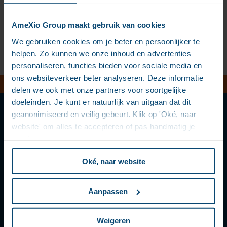
années. » – José CAMPOS, Manager – BNP Paribas
AmeXio Group maakt gebruik van cookies
We gebruiken cookies om je beter en persoonlijker te
LIRE LA SUITE
helpen. Zo kunnen we onze inhoud en advertenties
personaliseren, functies bieden voor sociale media en
ons websiteverkeer beter analyseren. Deze informatie
delen we ook met onze partners voor soortgelijke
doeleinden. Je kunt er natuurlijk van uitgaan dat dit
geanonimiseerd en veilig gebeurt. Klik op 'Oké, naar
website' om alles te accepteren of pas handmatig je
voorkeuren aan.
Société
Oké, naar website
Présentation
Direction
Aanpassen
Chiffres clés
Références clients
Weigeren