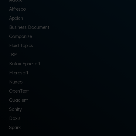
Adobe
Alfresco
Appian
Business Document
Componize
Fluid Topics
IBM
Kofax Ephesoft
Microsoft
Nuxeo
OpenText
Quadient
Sanity
Doxis
Spark