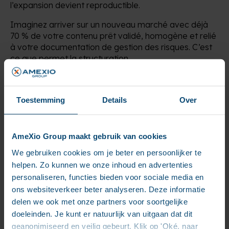
l’expansion devient reproductible.
Imaginez arriver sur un nouveau marché avec déjà
70 % de votre contenu prêt validé, homogène et relié
à votre documentation de gestion des risques. C’est
ce que permet la structuration.
Et lorsque vos équipes réglementaires et qualité
cessent de traiter chaque nouveau projet comme
une urgence ponctuelle, votre organisation devient
Toestemming
Details
Over
plus rapide, plus sûre et plus évolutive.
AmeXio Group maakt gebruik van cookies
Le contrôle ne ralentit pas. Il
We gebruiken cookies om je beter en persoonlijker te
construit mieux.
helpen. Zo kunnen we onze inhoud en advertenties
personaliseren, functies bieden voor sociale media en
ons websiteverkeer beter analyseren. Deze informatie
L’une des idées reçues les plus répandues sur le
contenu structuré est qu’il ralentit les équipes. En
delen we ook met onze partners voor soortgelijke
réalité, c’est l’inverse.
doeleinden. Je kunt er natuurlijk van uitgaan dat dit
geanonimiseerd en veilig gebeurt. Klik op 'Oké, naar