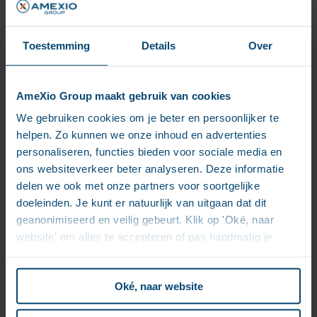
dépensé et où il est gaspillé.
Augmentation de la durée de vie des actifs
:
Grâce à une maintenance adéquate, vous
Toestemming
Details
Over
pouvez optimiser la valeur de chaque actif.
Budgétisation plus intelligente
: Anticipez les
besoins futurs en réparations, remplacements
AmeXio Group maakt gebruik van cookies
ou mises à niveau.
We gebruiken cookies om je beter en persoonlijker te
Amélioration de l’efficacité opérationnelle
:
helpen. Zo kunnen we onze inhoud en advertenties
Moins de temps d’arrêt, prise de décision plus
personaliseren, functies bieden voor sociale media en
rapide et meilleure utilisation des ressources.
ons websiteverkeer beter analyseren. Deze informatie
Contrôle des versions
: Suivez les modifications
delen we ook met onze partners voor soortgelijke
apportées aux actifs au fil du temps, ce qui est
doeleinden. Je kunt er natuurlijk van uitgaan dat dit
particulièrement important pour les systèmes
geanonimiseerd en veilig gebeurt. Klik op 'Oké, naar
complexes composés de petites pièces.
website' om alles te accepteren of pas handmatig je
Par exemple, une grande plateforme pétrolière (un «
voorkeuren aan.
actif principal ») peut contenir des centaines de
machines et de composants plus petits (des « mini-
Oké, naar website
actifs »), chacun ayant ses propres besoins de
maintenance. AIM veille à ce qu’aucun d’entre eux ne