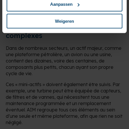
passe entre les mailles du filet.
Aanpassen
Weigeren
Gestion des systèmes d’actifs
complexes
Dans de nombreux secteurs, un actif majeur, comme
une plateforme pétrolière, un avion ou une usine,
contient des dizaines, voire des centaines, de
composants plus petits, chacun ayant son propre
cycle de vie.
Ces « mini-actifs » doivent également être suivis. Par
exemple, une turbine peut être équipée de capteurs,
de filtres et de vannes, qui nécessitent tous une
maintenance programmée et un remplacement
éventuel. AIM regroupe tous ces éléments au sein
d’une seule et même plateforme, afin que rien ne soit
négligé.