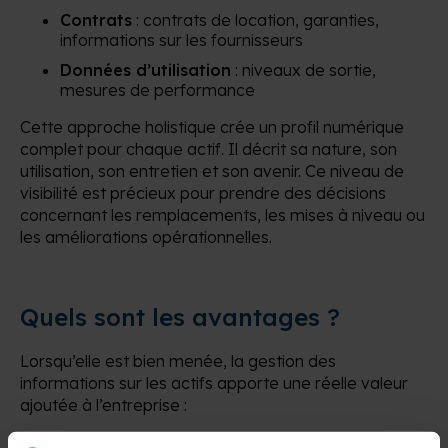
Contrats
: contrats de location, garanties,
informations sur les fournisseurs
Données d’utilisation
: niveaux de sortie,
mesures de performance
Cette approche holistique crée un profil numérique
complet pour chaque actif. Il décrit sa nature, son
utilisation, son entretien et son avenir. Ce niveau de
visibilité est précieux pour prendre des décisions
concernant les remplacements, les mises à niveau ou
les améliorations opérationnelles.
Quels sont les avantages ?
Lorsqu’elle est bien menée, la gestion des
informations sur les actifs apporte une réelle valeur
ajoutée à l’entreprise :
Contrôle des coûts
: Identifiez où l’argent est