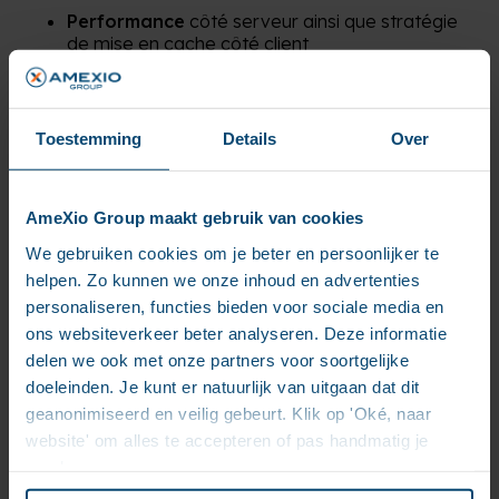
Performance
côté serveur ainsi que stratégie
de mise en cache côté client
Pérennité et préparation au cloud
Maturité
du cycle de vie
de l’application et
DevOps (expérience développeur, assurance
Toestemming
Details
Over
qualité, support, déploiement et livraison, etc.)
Les différentes
équipes
et profils travaillant au
sein de l’écosystème AEM et leur alignement.
AmeXio Group maakt gebruik van cookies
Une attention particulière est accordée à la
We gebruiken cookies om je beter en persoonlijker te
manière dont les
connaissances
sont
construites et partagées au sein et entre les
helpen. Zo kunnen we onze inhoud en advertenties
équipes.
personaliseren, functies bieden voor sociale media en
Responsabilités
liées à CXM au sein de votre
ons websiteverkeer beter analyseren. Deze informatie
organisation, votre
processus décisionnel
pour
delen we ook met onze partners voor soortgelijke
développer votre plateforme CXM, la
doeleinden. Je kunt er natuurlijk van uitgaan dat dit
composition et la curation de votre backlog,
geanonimiseerd en veilig gebeurt. Klik op 'Oké, naar
etc.
website' om alles te accepteren of pas handmatig je
Le coût et le délai pour passer de l’idée à la
voorkeuren aan.
production (time-to-market)