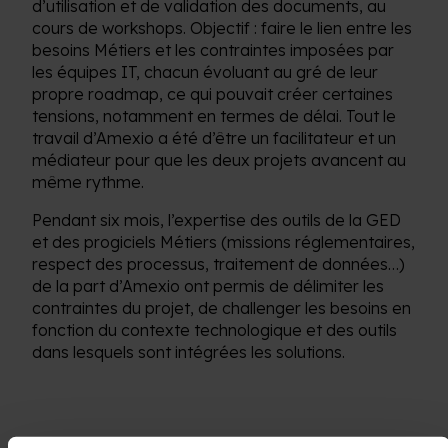
d’utilisation et de validation des documents, au
cours de workshops. Objectif : faire le lien entre les
besoins Métiers et les contraintes imposées par
les équipes IT, chacun évoluant au gré de leur
propre roadmap, ce qui pouvait créer certaines
tensions, notamment en termes de délai. Tout le
travail d’Amexio a été d’être un facilitateur et un
médiateur pour que les deux projets avancent au
même rythme.
Pendant six mois, l’expertise des outils de la GED
et des progiciels Métiers (missions réglementaires,
respect des processus, traitement de données…)
de la part d’Amexio ont permis de délimiter les
contraintes du projet, de challenger les besoins en
fonction du contexte technologique et des outils
dans lesquels sont intégrées les solutions.