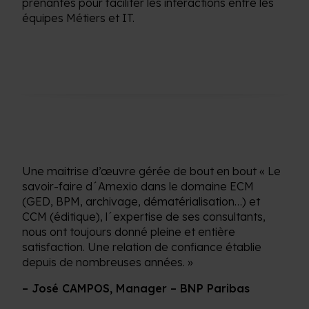
prenantes pour faciliter les interactions entre les
équipes Métiers et IT.
Une
maitrise
d’œuvre
gérée
de bout en bout « Le
savoir
-faire
d´Amexio
dans
le
domaine
ECM
(GED, BPM,
archivage
,
dématérialisation
…) et
CCM (
éditique
),
l´expertise
de
ses
consultants,
nous
ont
toujours
donné
pleine
et
entière
satisfaction
.
Une
relation
de
confiance
établie
depuis
de
nombreuses
années
. »
– José CAMPOS, Manager – BNP Paribas