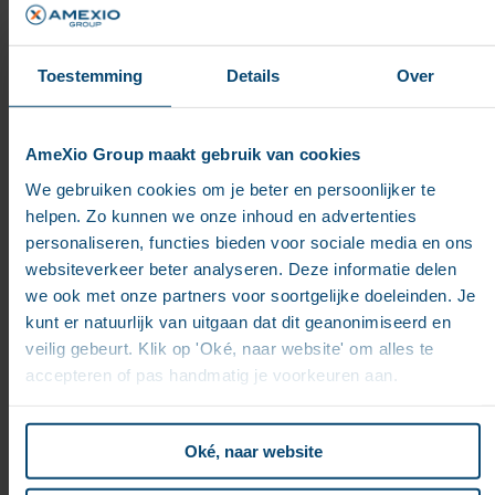
Toestemming
Details
Over
AmeXio Group maakt gebruik van cookies
We gebruiken cookies om je beter en persoonlijker te
helpen. Zo kunnen we onze inhoud en advertenties
personaliseren, functies bieden voor sociale media en ons
websiteverkeer beter analyseren. Deze informatie delen
we ook met onze partners voor soortgelijke doeleinden. Je
kunt er natuurlijk van uitgaan dat dit geanonimiseerd en
veilig gebeurt. Klik op 'Oké, naar website' om alles te
Les résultats
accepteren of pas handmatig je voorkeuren aan.
En fin de compte, le conseil, le leadership et le
Oké, naar website
soutien d’Amexio ont permis à BNP Paribas de
mener à bien deux projets distincts mais