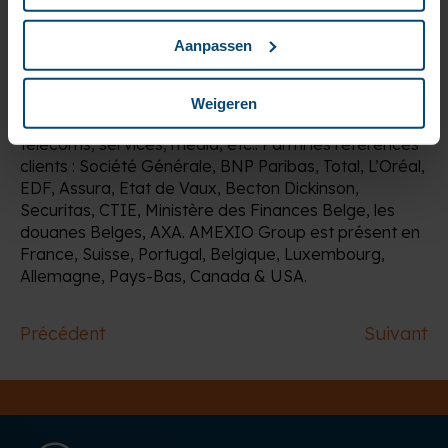
développés sur-mesure, des solutions partenaires
(IBM, Hyland, Open-Text, SER, Adobe, Microsoft,
Aanpassen
Quadient, etc) ainsi que du multi-cloud. AMEXIO
compte plus de 200 clients grands comptes dans
tous les secteurs d’activité : bancassurance, énergie,
Weigeren
institutions gouvernementales et organismes publics,
télécoms, services, média, etc.. Parmi les références
clients : Société Générale, BNP Paribas, Total, L’Oréal,
EDF, Assura, Etat de Vaux, Becton Dickinson,
Securitas, CTIE, Ministère des Finances Belge, les
douanes Belges, AXA. AMEXIO Group est présent en
France, Suisse, Portugal, Belgique, Luxembourg,
Allemagne, Pays-Bas, Canada & USA.
Précédent
Suivant