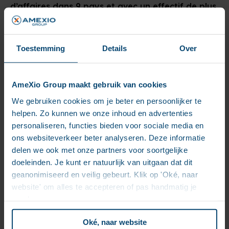
d’affaires dans 9 pays et avec un effectif de plus
de 600 personnes : ECM, CCM et CXM.
Xavier Morcillo, Fondateur & Président d’AMEXIO
Group conclut :
Toestemming
Details
Over
« L’arrivée d’Acolad Digital nous positionne au niveau
des plus grandes ESN européennes et nous ouvre le
AmeXio Group maakt gebruik van cookies
marché nord-américain tout en confortant notre
We gebruiken cookies om je beter en persoonlijker te
positionnement d’ultra-spécialiste. Compte tenu des
projets majeurs auxquels nous répondons
helpen. Zo kunnen we onze inhoud en advertenties
actuellement, nous anticipons que notre plan – 100 M€
personaliseren, functies bieden voor sociale media en
en 2026 – sera rapidement atteint puis dépassé. »
ons websiteverkeer beter analyseren. Deze informatie
delen we ook met onze partners voor soortgelijke
A propos d’AMEXIO
doeleinden. Je kunt er natuurlijk van uitgaan dat dit
geanonimiseerd en veilig gebeurt. Klik op 'Oké, naar
Fondée en 2006, AMEXIO est spécialisée dans les
website' om alles te accepteren of pas handmatig je
domaines de l’ECM, du CCM, et du CXM. Le groupe
voorkeuren aan.
fournit conseil, expertise et solutions s’appuyant sur
des logiciels développés inhouse (AmexHub,
Oké, naar website
AmexDV, AmexRender), des logiciels applicatifs