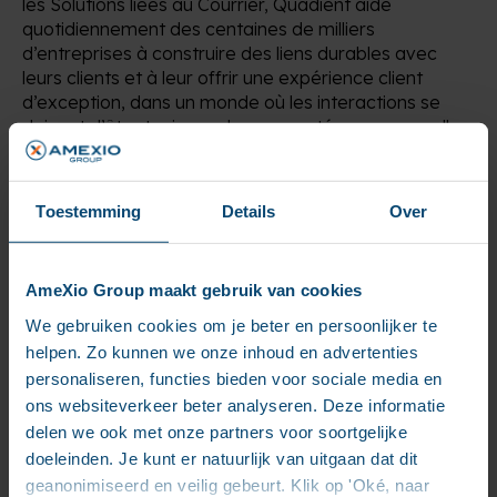
les Solutions liées au Courrier, Quadient aide
quotidiennement des centaines de milliers
d’entreprises à construire des liens durables avec
leurs clients et à leur offrir une expérience client
d’exception, dans un monde où les interactions se
doivent d’être toujours plus connectées, personnelles
et mobiles. Quadient est cotée sur le compartiment B
d’Euronext Paris (QDT) et fait partie des indices CAC®
Mid & Small et EnterNext® Tech 40.
Toestemming
Details
Over
Pour plus d’informations sur Quadient, rendez-vous
sur
quadient.com
.
AmeXio Group maakt gebruik van cookies
Contact Presse
We gebruiken cookies om je beter en persoonlijker te
Sophie Renard
helpen. Zo kunnen we onze inhoud en advertenties
personaliseren, functies bieden voor sociale media en
sophie.renard@lasuiteandco.com
ons websiteverkeer beter analyseren. Deze informatie
delen we ook met onze partners voor soortgelijke
+33 (0)6 82 80 61 97
doeleinden. Je kunt er natuurlijk van uitgaan dat dit
geanonimiseerd en veilig gebeurt. Klik op 'Oké, naar