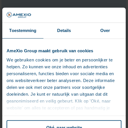
Voordelen van DigiGov e-book
Bedankt voor uw interesse in ons e-book met de
voordelen van DigiGov. Laat uw e-mailadres achter
Toestemming
Details
Over
en ontvang het e-book direct.
Door op “verzenden” te klikken gaat u er mee
AmeXio Group maakt gebruik van cookies
akkoord dat wij bovenstaande gegevens verzamelen
We gebruiken cookies om je beter en persoonlijker te
en opslaan.
helpen. Zo kunnen we onze inhoud en advertenties
Voor meer informatie bekijk onze
privacyverklaring
.
personaliseren, functies bieden voor sociale media en
ons websiteverkeer beter analyseren. Deze informatie
delen we ook met onze partners voor soortgelijke
doeleinden. Je kunt er natuurlijk van uitgaan dat dit
geanonimiseerd en veilig gebeurt. Klik op 'Oké, naar
website' om alles te accepteren of pas handmatig je
voorkeuren aan.
Oké, naar website