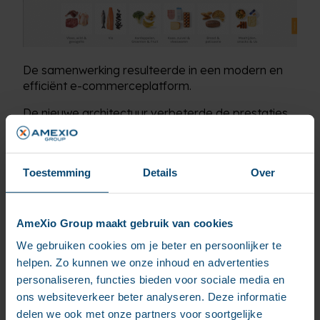
De samenwerking resulteerde in een modern en
efficiënt e-commerceplatform.
De nieuwe architectuur verbeterde de prestaties
van de site, verkortte laadtijden en zorgde ervoor
dat klantspecifieke content en promoties
naadloos worden geladen – wat de algehele
Toestemming
Details
Over
winkelervaring aanzienlijk verbetert.
Sinds de lancering van het platform zijn er vijf
nieuwe merken succesvol geïntegreerd, met een
AmeXio Group maakt gebruik van cookies
aanzienlijk kortere implementatietijd.
We gebruiken cookies om je beter en persoonlijker te
Deze flexibiliteit stelt Sligro Food Group in staat
helpen. Zo kunnen we onze inhoud en advertenties
om snel in te spelen op marktvraag en haar
personaliseren, functies bieden voor sociale media en
aanbod verder uit te breiden.
ons websiteverkeer beter analyseren. Deze informatie
delen we ook met onze partners voor soortgelijke